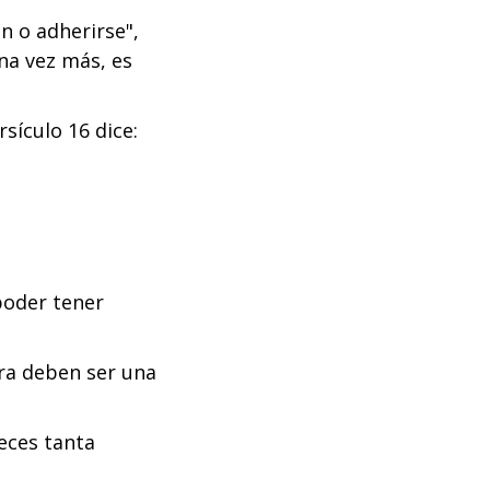
ón o adherirse",
na vez más, es
ersículo 16 dice:
poder tener
bra deben ser una
veces tanta