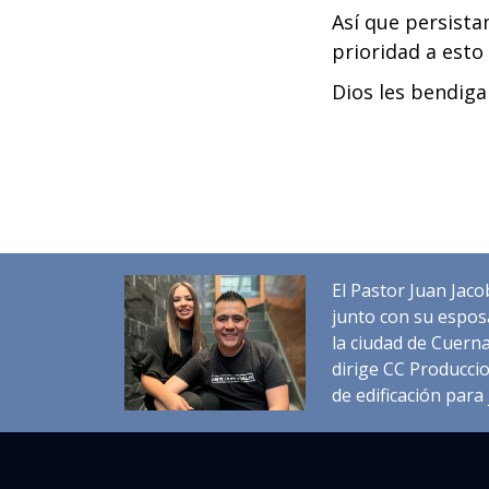
Así que persista
prioridad a esto
Dios les bendig
El Pastor Juan Jaco
junto con su espos
la ciudad de Cuerna
dirige CC Produccio
de edificación para 