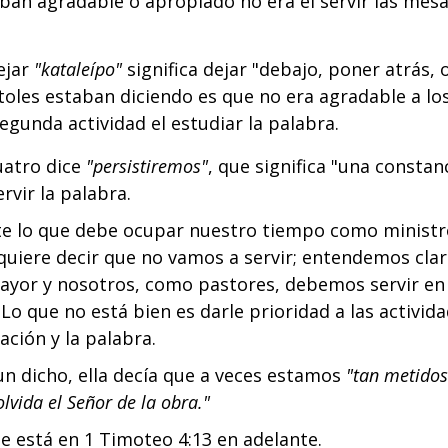
ban agradable o apropiado no era el servir las mesas
ejar
"kataleípo"
significa dejar "debajo, poner atrás,
toles estaban diciendo es que no era agradable a los
egunda actividad el estudiar la palabra.
cuatro dice
"persistiremos"
, que significa "una constan
ervir la palabra.
te lo que debe ocupar nuestro tiempo como ministro
 quiere decir que no vamos a servir; entendemos cla
mayor y nosotros, como pastores, debemos servir en
o que no está bien es darle prioridad a las actividad
ación y la palabra.
un dicho, ella decía que a veces estamos
"tan metidos
lvida el Señor de la obra."
e está en 1 Timoteo 4:13 en adelante.