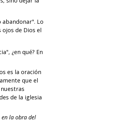
, sino dejar la
 o abandonar". Lo
 ojos de Dios el
cia", ¿en qué? En
s es la oración
ramente que el
 nuestras
es de la iglesia
 en la obra del