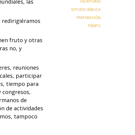
mundiales, las
ESCRITURAS
ESTUDIO BÍBLICA
PREPARACIÓN
 redirigiéramos
TIEMPO
nen fruto y otras
ras no, y
eres, reuniones
ales, participar
os, tiempo para
y congresos,
hermanos de
n de actividades
jemos, tampoco