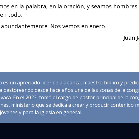
mos en la palabra, en la oración, y seamos hombres
 en todo.
a abundantemente. Nos vemos en enero.
Juan 
b es un apreciado líder de alabanza, maestro bíblico y predi
a pastoreando desde hace años una de las zonas de la cong
vaca. En el 2023, tomó el cargo de pastor principal de la c
nes, ministerio que se dedica a crear y producir contenido m
jóvenes y para la iglesia en general.