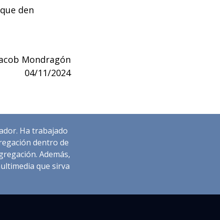
 que den
Jacob Mondragón
04/11/2024
cador. Ha trabajado
regación dentro de
ongregación. Además,
ultimedia que sirva